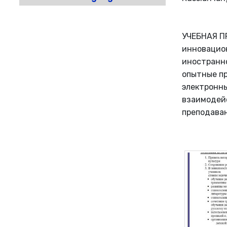
УЧЕБНАЯ П
инновацион
иностранно
опытные п
электронны
взаимодейс
преподаван