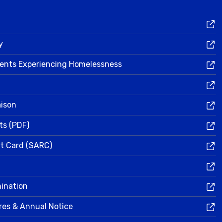
y
dents Experiencing Homelessness
aison
ts (PDF)
rt Card (SARC)
mination
res & Annual Notice