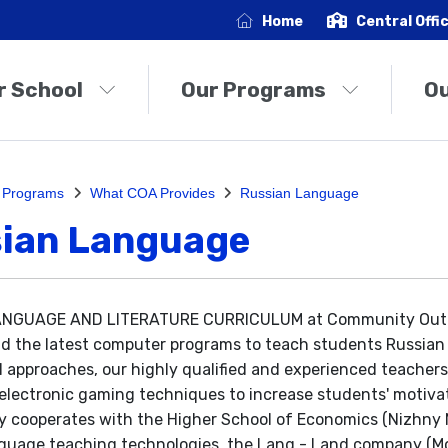
Home
Central Offi
r School
Our Programs
O
 Programs
What COA Provides
Russian Language
ian Language
NGUAGE AND LITERATURE CURRICULUM at Community Outrea
 the latest computer programs to teach students Russian a
 approaches, our highly qualified and experienced teachers
 electronic gaming techniques to increase students' motiva
y cooperates with the Higher School of Economics (Nizhny No
guage teaching technologies, the Lang - Land company (M