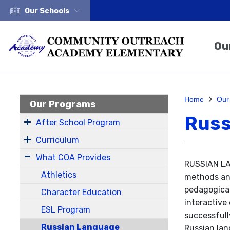
Our Schools
Ou
Home
Our
Our Programs
Russ
After School Program
Curriculum
What COA Provides
RUSSIAN LA
Athletics
methods and
pedagogical
Character Education
interactive
ESL Program
successfull
Russian Language
Russian lan